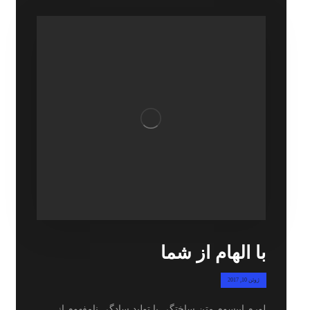
با الهام از شما
ژوئن 10, 2017
لورم ایپسوم متن ساختگی با تولید سادگی نامفهوم از