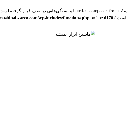
ه‌اند: js_composer_front. Please see
ashinabzarco.com/wp-includes/functions.php
on line
6170