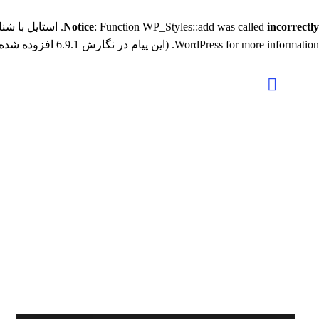
incorrectly
: Function WP_Styles::add was called
Notice
. استایل با شناسهٔ «rtl-js_composer_front» با وابستگی‌هایی در صف قرار گرفته است که ثبت نشد
for more information. (این پیام در نگارش 6.9.1 افزوده شده است.) in
WordPress
پست
وبلاگ
پست